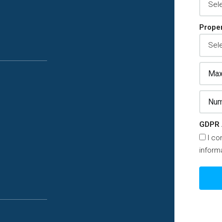
Proper
GDPR 
I co
inform