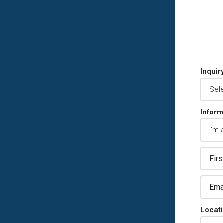
Inquir
Inform
Locat