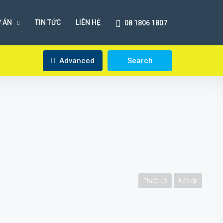
 ÁN
TIN TỨC
LIÊN HỆ
08 1806 1807
Advanced
Search
Trước đó
Kế tiếp