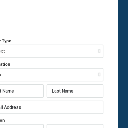
y Type
ation
ion