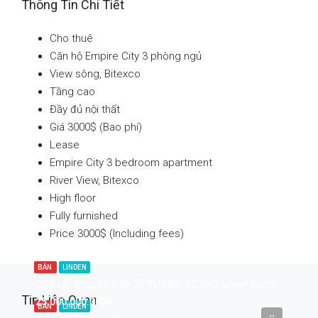
Thông Tin Chi Tiết
Cho thuê
Căn hộ Empire City 3 phòng ngủ
View sông, Bitexco
Tầng cao
Đầy đủ nội thất
Giá 3000$ (Bao phí)
Lease
Empire City 3 bedroom apartment
River View, Bitexco
High floor
Fully furnished
Price 3000$ (Including fees)
BÁN
LINDEN
Căn Hộ Empire City 3PN/3BR 127m2 View Sông SPA
Tin Liên Quan
25.000.000.000đ
BÁN
LINDEN