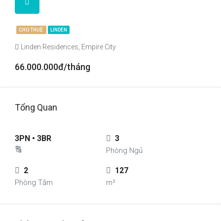
CHO THUÊ
LINDEN
Linden Residences, Empire City
66.000.000đ/tháng
Tổng Quan
3PN • 3BR
3
🔠
Phòng Ngủ
2
127
Phòng Tắm
m²